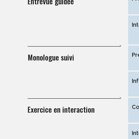
Entrevue guidée
In
Monologue suivi
Pr
In
Exercice en interaction
Co
In