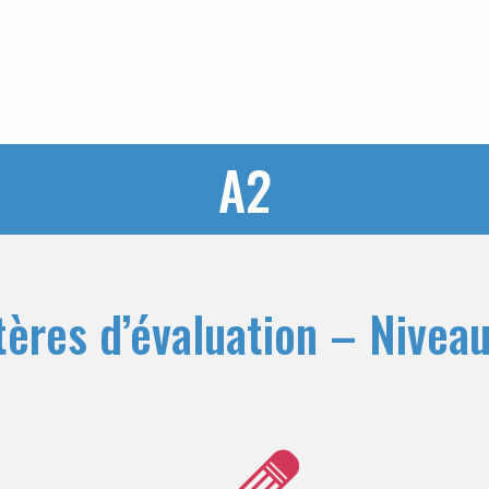
A2
tères d’évaluation – Nivea