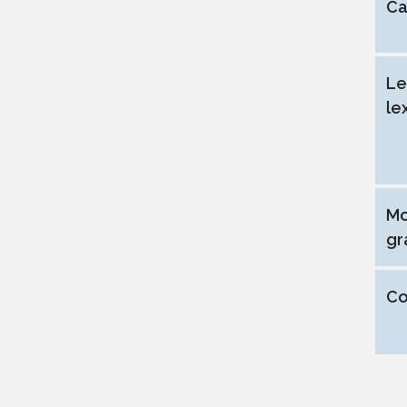
Ca
Le
le
Mo
gr
Co